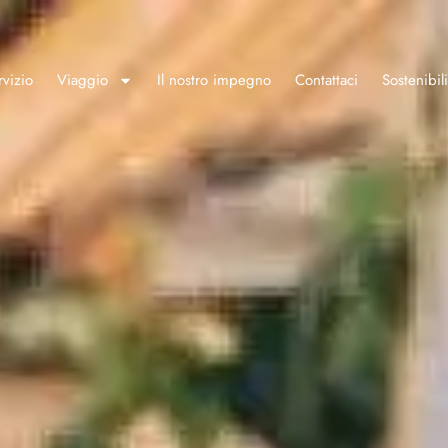
rvizio
Viaggio
Il nostro impegno
Contattaci
Sostenibili