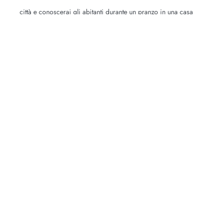
città e conoscerai gli abitanti durante un pranzo in una casa
privata. In una gita a Guatapé, scalerai l’iconico monolito per
più di 700 gradini per una delle migliori viste del paese.
Santa Marta
Dormirai su una delle lunghe e selvagge spiagge di questa
sezione della costa caraibica, vicino al Parco Nazionale di
Tayrona, il parco nazionale più famoso della Colombia. Lo