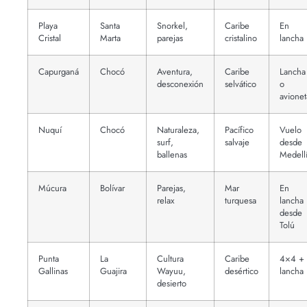
Playa
Santa
Snorkel,
Caribe
En
Cristal
Marta
parejas
cristalino
lancha
Capurganá
Chocó
Aventura,
Caribe
Lancha
desconexión
selvático
o
avionet
Nuquí
Chocó
Naturaleza,
Pacífico
Vuelo
surf,
salvaje
desde
ballenas
Medell
Múcura
Bolívar
Parejas,
Mar
En
relax
turquesa
lancha
desde
Tolú
Punta
La
Cultura
Caribe
4×4 +
Gallinas
Guajira
Wayuu,
desértico
lancha
desierto